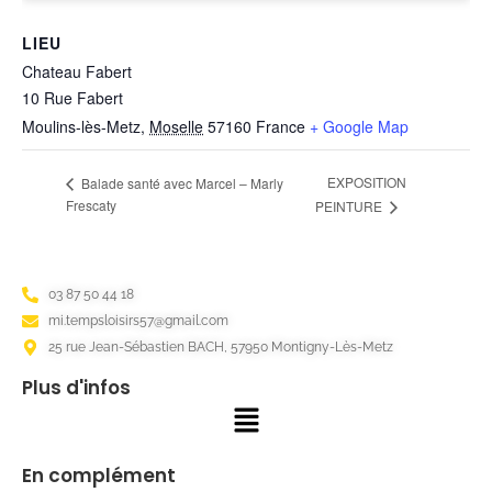
LIEU
Chateau Fabert
10 Rue Fabert
Moulins-lès-Metz
,
Moselle
57160
France
+ Google Map
EXPOSITION
Balade santé avec Marcel – Marly
Frescaty
PEINTURE
03 87 50 44 18
mi.tempsloisirs57@gmail.com
25 rue Jean-Sébastien BACH, 57950 Montigny-Lès-Metz
Plus d'infos
En complément